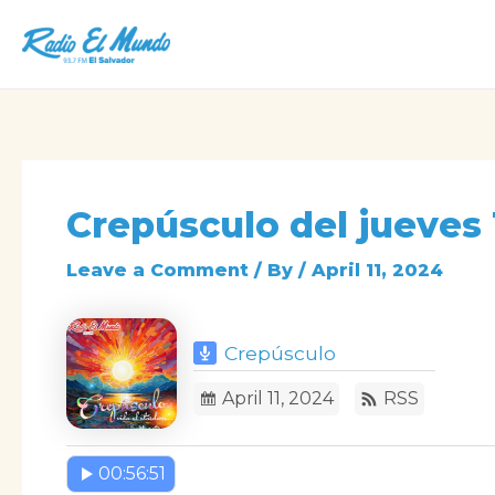
Skip
to
content
Crepúsculo del jueves 1
Leave a Comment
/ By
/
April 11, 2024
Crepúsculo
April 11, 2024
RSS
00:56:51