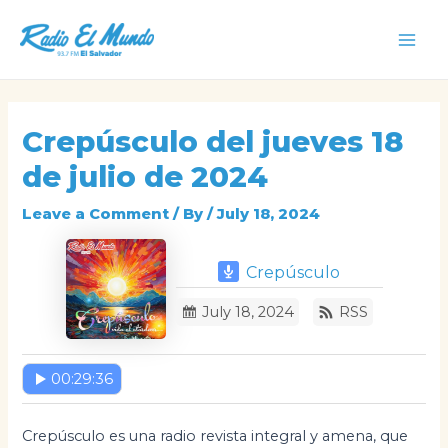
Skip
to
Mai
content
Men
Crepúsculo del jueves 18
de julio de 2024
Leave a Comment
/ By
/
July 18, 2024
Crepúsculo
July 18, 2024
RSS
00:29:36
Crepúsculo es una radio revista integral y amena, que