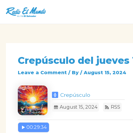
Skip
to
content
Crepúsculo del jueves
Leave a Comment
/ By
/
August 15, 2024
Crepúsculo
August 15, 2024
RSS
00:29:34