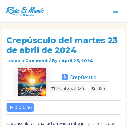
Skip
to
Mai
content
Men
Crepúsculo del martes 23
de abril de 2024
Leave a Comment
/ By
/
April 23, 2024
Crepúsculo
April 23, 2024
RSS
01:00:46
Crepúsculo es una radio revista integral y amena, que