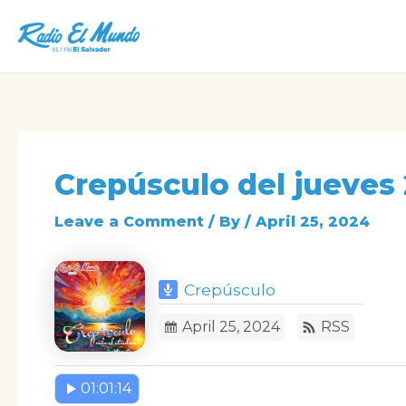
Skip
to
content
Crepúsculo del jueves 
Leave a Comment
/ By
/
April 25, 2024
Crepúsculo
April 25, 2024
RSS
01:01:14