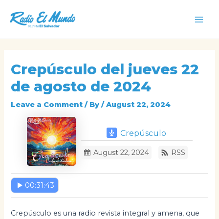
Skip
to
Mai
content
Men
Crepúsculo del jueves 22
de agosto de 2024
Leave a Comment
/ By
/
August 22, 2024
Crepúsculo
August 22, 2024
RSS
00:31:43
Crepúsculo es una radio revista integral y amena, que