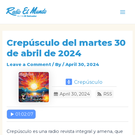
Skip
to
Mai
content
Men
Crepúsculo del martes 30
de abril de 2024
Leave a Comment
/ By
/
April 30, 2024
Crepúsculo
April 30, 2024
RSS
01:02:07
Crepúsculo es una radio revista integral y amena, que